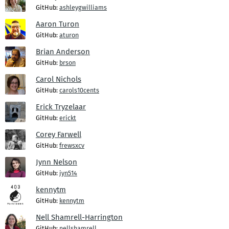
GitHub:
ashleygwilliams
Aaron Turon
GitHub:
aturon
Brian Anderson
GitHub:
brson
Carol Nichols
GitHub:
carols10cents
Erick Tryzelaar
GitHub:
erickt
Corey Farwell
GitHub:
frewsxcv
Jynn Nelson
GitHub:
jyn514
kennytm
GitHub:
kennytm
Nell Shamrell-Harrington
GitHub:
nellshamrell