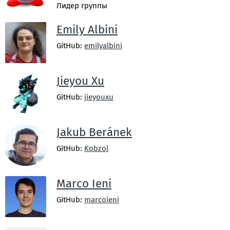
Лидер группы
Emily Albini
GitHub:
emilyalbini
Jieyou Xu
GitHub:
jieyouxu
Jakub Beránek
GitHub:
Kobzol
Marco Ieni
GitHub:
marcoieni