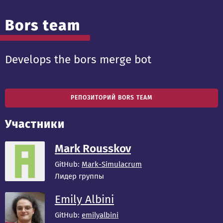
Bors team
Develops the bors merge bot
РЕПОЗИТОРИЙ BORS TEAM
Участники
Mark Rousskov
GitHub:
Mark-Simulacrum
Лидер группы
Emily Albini
GitHub:
emilyalbini