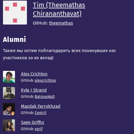
Tim (Theemathas
Chirananthavat)
GitHub:
theemathas
Alumni
Также мы хотим поблагодарить всех покинувших нас
участников за их вклад!
Alex Crichton
GitHub:
alexcrichton
Kyle J Strand
GitHub:
BatmanAoD
Mazdak Farrokhzad
GitHub:
Centril
Sage Griffin
GitHub:
sgrif