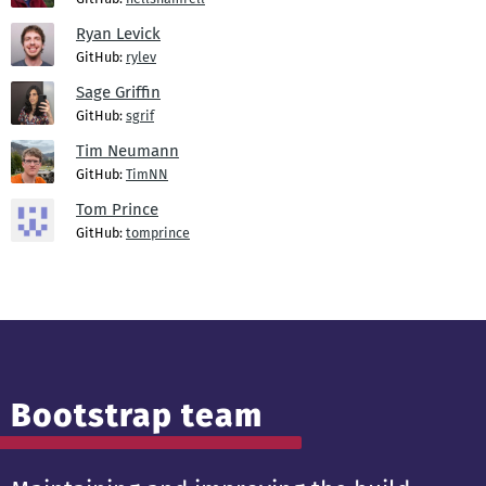
Ryan Levick
GitHub:
rylev
Sage Griffin
GitHub:
sgrif
Tim Neumann
GitHub:
TimNN
Tom Prince
GitHub:
tomprince
Bootstrap team