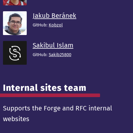
Jakub Beránek
GitHub:
Kobzol
Sakibul Islam
GitHub:
Sakib25800
Internal sites team
Supports the Forge and RFC internal
websites