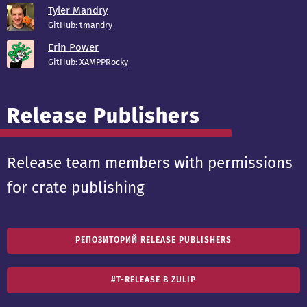
Tyler Mandry
GitHub:
tmandry
Erin Power
GitHub:
XAMPPRocky
Release Publishers
Release team members with permissions
for crate publishing
РЕПОЗИТОРИЙ RELEASE PUBLISHERS
#T-RELEASE В ZULIP