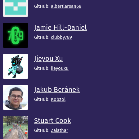
GitHub:
albertlarsan68
Jamie Hill-Daniel
GitHub:
clubby789
Jieyou Xu
GitHub:
jieyouxu
Jakub Beránek
GitHub:
Kobzol
Stuart Cook
GitHub:
Zalathar