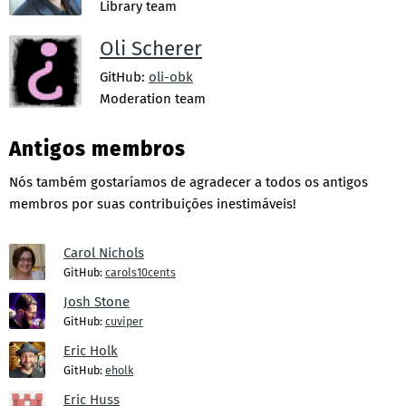
Library team
Oli Scherer
GitHub:
oli-obk
Moderation team
Antigos membros
Nós também gostaríamos de agradecer a todos os antigos
membros por suas contribuições inestimáveis!
Carol Nichols
GitHub:
carols10cents
Josh Stone
GitHub:
cuviper
Eric Holk
GitHub:
eholk
Eric Huss