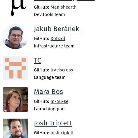
GitHub:
Manishearth
Dev tools team
Jakub Beránek
GitHub:
Kobzol
Infrastructure team
TC
GitHub:
traviscross
Language team
Mara Bos
GitHub:
m-ou-se
Launching pad
Josh Triplett
GitHub:
joshtriplett