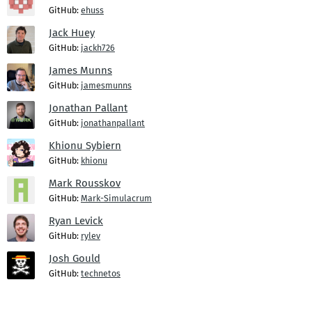
GitHub:
ehuss
Jack Huey
GitHub:
jackh726
James Munns
GitHub:
jamesmunns
Jonathan Pallant
GitHub:
jonathanpallant
Khionu Sybiern
GitHub:
khionu
Mark Rousskov
GitHub:
Mark-Simulacrum
Ryan Levick
GitHub:
rylev
Josh Gould
GitHub:
technetos