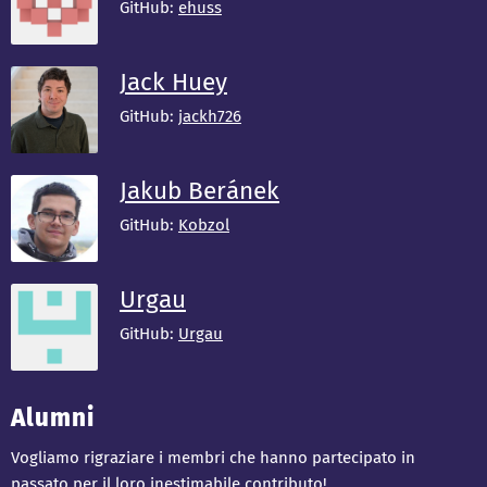
GitHub:
ehuss
Jack Huey
GitHub:
jackh726
Jakub Beránek
GitHub:
Kobzol
Urgau
GitHub:
Urgau
Alumni
Vogliamo rigraziare i membri che hanno partecipato in
passato per il loro inestimabile contributo!