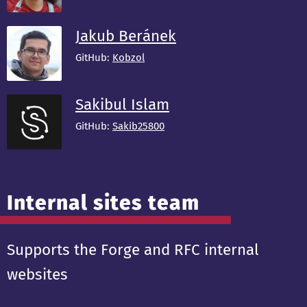
Jakub Beránek
GitHub:
Kobzol
Sakibul Islam
GitHub:
Sakib25800
Internal sites team
Supports the Forge and RFC internal
websites