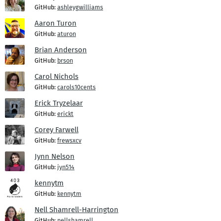
GitHub:
ashleygwilliams
Aaron Turon
GitHub:
aturon
Brian Anderson
GitHub:
brson
Carol Nichols
GitHub:
carols10cents
Erick Tryzelaar
GitHub:
erickt
Corey Farwell
GitHub:
frewsxcv
Jynn Nelson
GitHub:
jyn514
kennytm
GitHub:
kennytm
Nell Shamrell-Harrington
GitHub:
nellshamrell