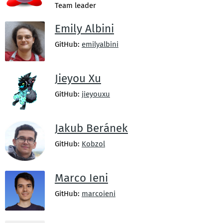
Team leader
Emily Albini
GitHub:
emilyalbini
Jieyou Xu
GitHub:
jieyouxu
Jakub Beránek
GitHub:
Kobzol
Marco Ieni
GitHub:
marcoieni