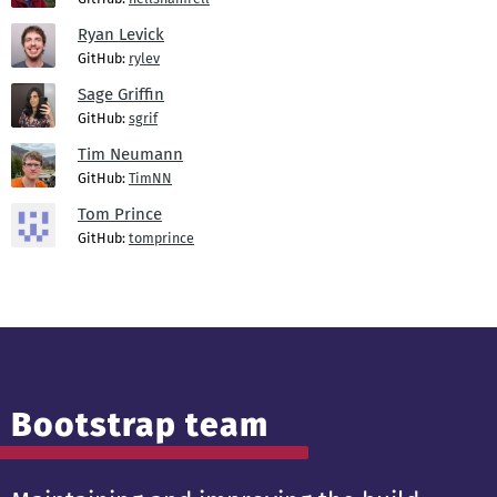
Ryan Levick
GitHub:
rylev
Sage Griffin
GitHub:
sgrif
Tim Neumann
GitHub:
TimNN
Tom Prince
GitHub:
tomprince
Bootstrap team