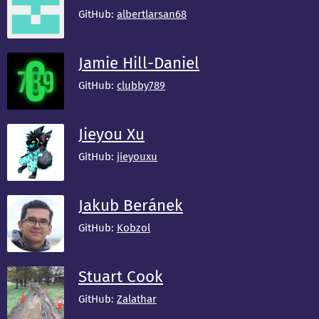
GitHub:
albertlarsan68
Jamie Hill-Daniel
GitHub:
clubby789
Jieyou Xu
GitHub:
jieyouxu
Jakub Beránek
GitHub:
Kobzol
Stuart Cook
GitHub:
Zalathar