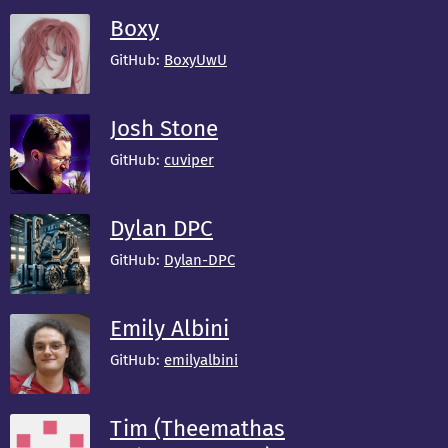
Boxy
GitHub:
BoxyUwU
Josh Stone
GitHub:
cuviper
Dylan DPC
GitHub:
Dylan-DPC
Emily Albini
GitHub:
emilyalbini
Tim (Theemathas