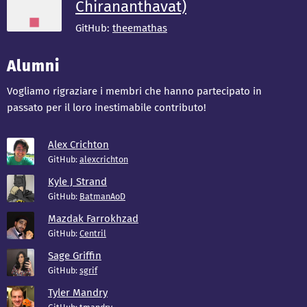
Chirananthavat)
GitHub:
theemathas
Alumni
Vogliamo rigraziare i membri che hanno partecipato in
passato per il loro inestimabile contributo!
Alex Crichton
GitHub:
alexcrichton
Kyle J Strand
GitHub:
BatmanAoD
Mazdak Farrokhzad
GitHub:
Centril
Sage Griffin
GitHub:
sgrif
Tyler Mandry