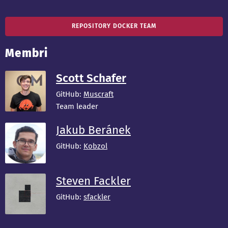
REPOSITORY DOCKER TEAM
Membri
Scott Schafer
GitHub:
Muscraft
Team leader
Jakub Beránek
GitHub:
Kobzol
Steven Fackler
GitHub:
sfackler