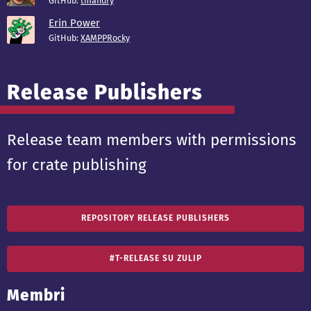
GitHub:
tmandry
Erin Power
GitHub:
XAMPPRocky
Release Publishers
Release team members with permissions
for crate publishing
REPOSITORY RELEASE PUBLISHERS
#T-RELEASE SU ZULIP
Membri