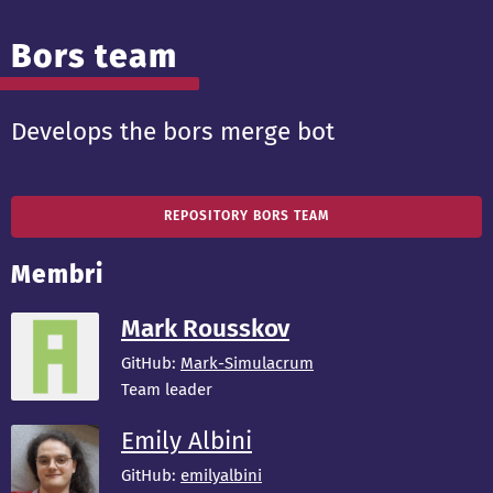
Bors team
Develops the bors merge bot
REPOSITORY BORS TEAM
Membri
Mark Rousskov
GitHub:
Mark-Simulacrum
Team leader
Emily Albini
GitHub:
emilyalbini