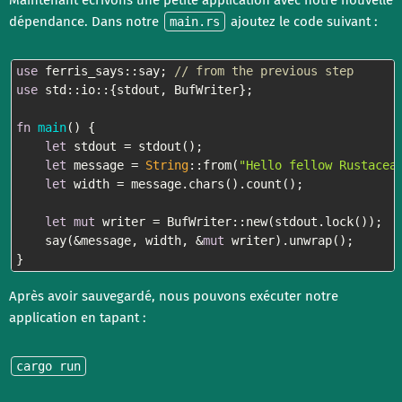
Maintenant écrivons une petite application avec notre nouvelle
dépendance. Dans notre
ajoutez le code suivant :
main.rs
use
 ferris_says::say; 
// from the previous step
use
 std::io::{stdout, BufWriter};

fn
main
() {

let
 stdout = stdout();

let
 message = 
String
::from(
"Hello fellow Rustacea
let
 width = message.chars().count();

let
mut
 writer = BufWriter::new(stdout.lock());

    say(&message, width, &
mut
 writer).unwrap();

}
Après avoir sauvegardé, nous pouvons exécuter notre
application en tapant :
cargo run