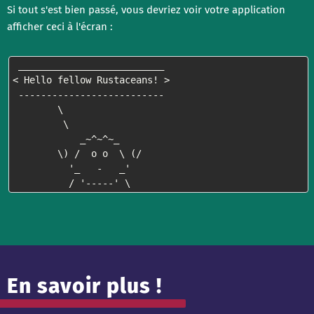
Si tout s'est bien passé, vous devriez voir votre application
afficher ceci à l'écran :
 __________________________

< Hello fellow Rustaceans! >

 --------------------------

        \

         \

            _~^~^~_

        \) /  o o  \ (/

          '_   -   _'

          / '-----' \
En savoir plus !